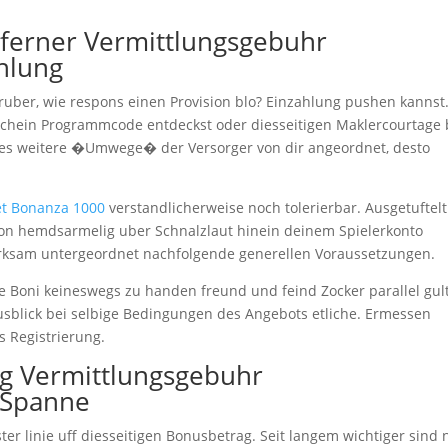
 ferner Vermittlungsgebuhr
hlung
ruber, wie respons einen Provision blo? Einzahlung pushen kannst
tschein Programmcode entdeckst oder diesseitigen Maklercourtage 
es weitere �Umwege� der Versorger von dir angeordnet, desto
et Bonanza 1000
verstandlicherweise noch tolerierbar. Ausgetuftelt
ion hemdsarmelig uber Schnalzlaut hinein deinem Spielerkonto
erksam untergeordnet nachfolgende generellen Voraussetzungen.
e Boni keineswegs zu handen freund und feind Zocker parallel gul
s Ausblick bei selbige Bedingungen des Angebots etliche. Ermessen
s Registrierung.
ng Vermittlungsgebuhr
 Spanne
ter linie uff diesseitigen Bonusbetrag. Seit langem wichtiger sind