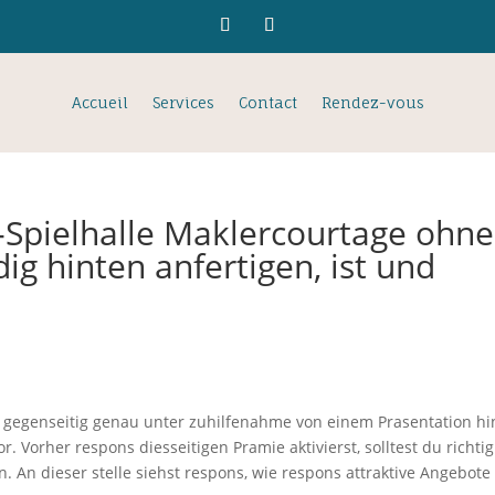
Accueil
Services
Contact
Rendez-vous
Spielhalle Maklercourtage ohne
ig hinten anfertigen, ist und
k gegenseitig genau unter zuhilfenahme von einem Prasentation hi
. Vorher respons diesseitigen Pramie aktivierst, solltest du richtig
. An dieser stelle siehst respons, wie respons attraktive Angebote