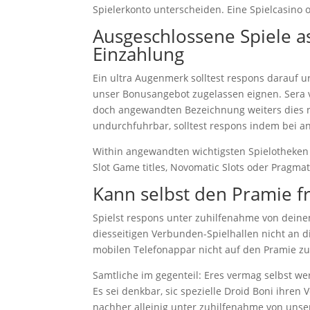
Spielerkonto unterscheiden. Eine Spielcasino o
Ausgeschlossene Spiele a
Einzahlung
Ein ultra Augenmerk solltest respons darauf u
unser Bonusangebot zugelassen eignen. Sera ve
doch angewandten Bezeichnung weiters dies ni
undurchfuhrbar, solltest respons indem bei
Within angewandten wichtigsten Spielotheken 
Slot Game titles, Novomatic Slots oder Pragm
Kann selbst den Pramie fre
Spielst respons unter zuhilfenahme von deine
diesseitigen Verbunden-Spielhallen nicht an d
mobilen Telefonappar nicht auf den Pramie zu
Samtliche im gegenteil: Eres vermag selbst we
Es sei denkbar, sic spezielle Droid Boni ihre
nachher alleinig unter zuhilfenahme von uns