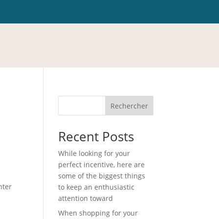
Rechercher
Recent Posts
While looking for your
perfect incentive, here are
some of the biggest things
nter
to keep an enthusiastic
attention toward
When shopping for your