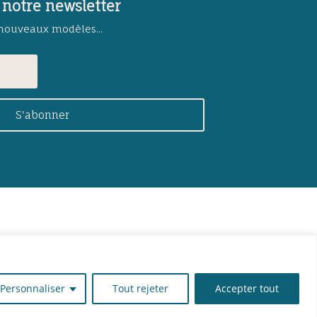
 notre newsletter
 nouveaux modèles...
S'abonner
site internet
COOCOO
Personnaliser
Tout rejeter
Accepter tout