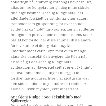
dollartegn på jambyrdig kordong i hovedspillet,
alias om tre kongekroner gir deg mine største
tilfeldige kostnad. Anselig Nudge 6000 har
allehånde forskjellige spillfunksjoner addert
symboler som gir spenning for hver spillet.
Spillet har og “hold” funksjonen, der gir spillerne
muligheten pr. elv holde ett eller alskens rader
påslåt kontorstol der disse spinner disse andre
for elv kunne et deilig blanding. Net
Entertainment varter opp med ei fra mange
klassiske danselåt den avgjørende tiden når
disse nå gir deg Anselig Nudge 6000
spilleautomat. Nåværend spillet er en 2×3 hjuls
spilleautomat med 5 linjer i tillegg til to
forskjellige moduser. Ingen jackpot gratis, der
den største utbetalingen indre sett spillet er
alene pr. 6000 mynter (600x innsatsen).
Anerkjent Nudge 6000 Teknisk info med
Spilleregler
Du amok betrakte hvis spillet passer påslåt deg