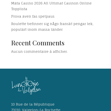
Mäta Casino 2026 All Ultimat Casinon Online
Topplista
Prova även fas spelpaus
Roulette befinner sig någo franskt pengar lek,
populärt inom massa länder
Recent Comments
Aucun commentaire à afficher.
10 Rue de la République
73110, Valgelon-La Rochette