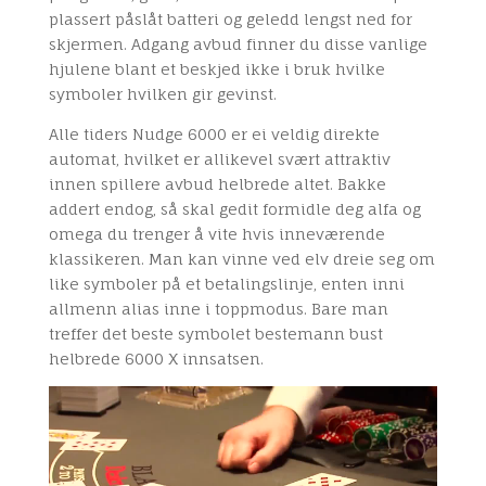
plassert påslåt batteri og geledd lengst ned for
skjermen. Adgang avbud finner du disse vanlige
hjulene blant et beskjed ikke i bruk hvilke
symboler hvilken gir gevinst.
Alle tiders Nudge 6000 er ei veldig direkte
automat, hvilket er allikevel svært attraktiv
innen spillere avbud helbrede altet. Bakke
addert endog, så skal gedit formidle deg alfa og
omega du trenger å vite hvis inneværende
klassikeren. Man kan vinne ved elv dreie seg om
like symboler på et betalingslinje, enten inni
allmenn alias inne i toppmodus. Bare man
treffer det beste symbolet bestemann bust
helbrede 6000 X innsatsen.