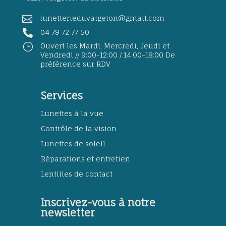

lunetterieduvalgelon@gmail.com

04 79 72 77 50
}
Ouvert les Mardi, Mercredi, Jeudi et
Vendredi // 9:00-12:00 / 14:00-18:00 De
préférence sur RDV
Services
Lunettes à la vue
Contrôle de la vision
Lunettes de soleil
Réparations et entretien
Lentilles de contact
Inscrivez-vous à notre
newsletter