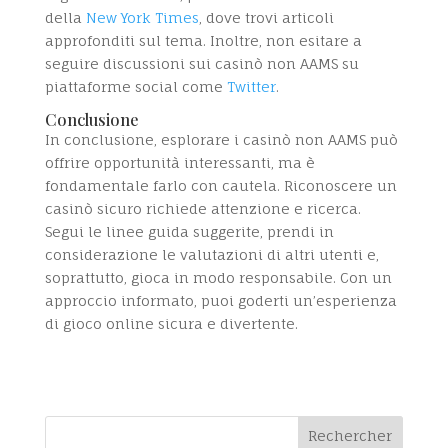
della
New York Times
, dove trovi articoli
approfonditi sul tema. Inoltre, non esitare a
seguire discussioni sui casinò non AAMS su
piattaforme social come
Twitter
.
Conclusione
In conclusione, esplorare i casinò non AAMS può
offrire opportunità interessanti, ma è
fondamentale farlo con cautela. Riconoscere un
casinò sicuro richiede attenzione e ricerca.
Segui le linee guida suggerite, prendi in
considerazione le valutazioni di altri utenti e,
soprattutto, gioca in modo responsabile. Con un
approccio informato, puoi goderti un’esperienza
di gioco online sicura e divertente.
Rechercher