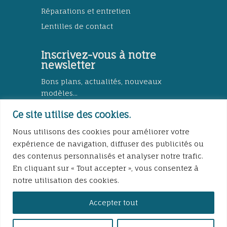
Réparations et entretien
Lentilles de contact
Inscrivez-vous à notre
newsletter
Bons plans, actualités, nouveaux
modèles...
Ce site utilise des cookies.
Nous utilisons des cookies pour améliorer votre
expérience de navigation, diffuser des publicités ou
S'abonner
des contenus personnalisés et analyser notre trafic.
En cliquant sur « Tout accepter », vous consentez à
notre utilisation des cookies.
Accepter tout
© 2024 – Lunetterie du Val Gelon | Tous droits