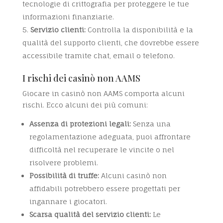
tecnologie di crittografia per proteggere le tue
informazioni finanziarie.
Servizio clienti:
Controlla la disponibilità e la
qualità del supporto clienti, che dovrebbe essere
accessibile tramite chat, email o telefono.
I rischi dei casinò non AAMS
Giocare in casinò non AAMS comporta alcuni
rischi. Ecco alcuni dei più comuni:
Assenza di protezioni legali:
Senza una
regolamentazione adeguata, puoi affrontare
difficoltà nel recuperare le vincite o nel
risolvere problemi.
Possibilità di truffe:
Alcuni casinò non
affidabili potrebbero essere progettati per
ingannare i giocatori.
Scarsa qualità del servizio clienti:
Le