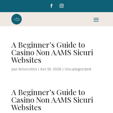
A Beginner’s Guide to
Casino Non AAMS Sicuri
Websites
par
felixcottin
|
Avr 19, 2026
|
Uncategorized
A Beginner’s Guide to
Casino Non AAMS Sicuri
Websites