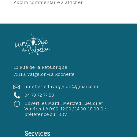
Aucun commentaire à afficher.
10 Rue de la République
73110, Valgelon-La Rochette

lunetterieduvalgelon@gmail.com

04 79 72 77 50
}
Ouvert les Mardi, Mercredi, Jeudi et
Vendredi // 9:00-12:00 / 14:00-18:00 De
préférence sur RDV
Services