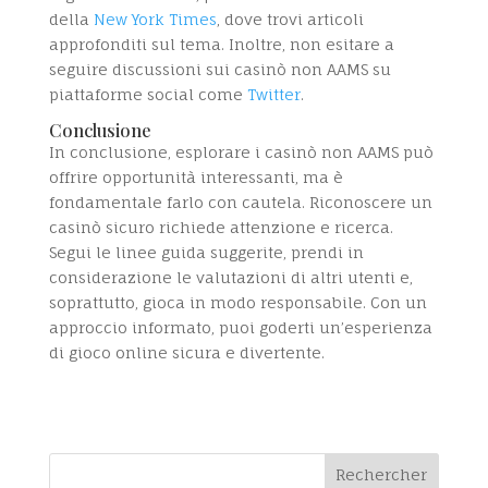
della
New York Times
, dove trovi articoli
approfonditi sul tema. Inoltre, non esitare a
seguire discussioni sui casinò non AAMS su
piattaforme social come
Twitter
.
Conclusione
In conclusione, esplorare i casinò non AAMS può
offrire opportunità interessanti, ma è
fondamentale farlo con cautela. Riconoscere un
casinò sicuro richiede attenzione e ricerca.
Segui le linee guida suggerite, prendi in
considerazione le valutazioni di altri utenti e,
soprattutto, gioca in modo responsabile. Con un
approccio informato, puoi goderti un’esperienza
di gioco online sicura e divertente.
Rechercher