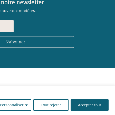
 notre newsletter
 nouveaux modèles...
S'abonner
site internet
COOCOO
Personnaliser
Tout rejeter
Accepter tout