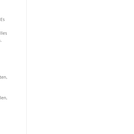
 Es
lles
,
ten,
t
len,