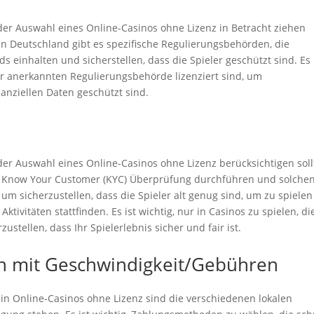
i der Auswahl eines Online-Casinos ohne Lizenz in Betracht ziehen
. In Deutschland gibt es spezifische Regulierungsbehörden, die
s einhalten und sicherstellen, dass die Spieler geschützt sind. Es 
ner anerkannten Regulierungsbehörde lizenziert sind, um
nanziellen Daten geschützt sind.
 der Auswahl eines Online-Casinos ohne Lizenz berücksichtigen soll
ne Know Your Customer (KYC) Überprüfung durchführen und solchen
, um sicherzustellen, dass die Spieler alt genug sind, um zu spiele
ktivitäten stattfinden. Es ist wichtig, nur in Casinos zu spielen, di
stellen, dass Ihr Spielerlebnis sicher und fair ist.
n mit Geschwindigkeit/Gebühren
s in Online-Casinos ohne Lizenz sind die verschiedenen lokalen