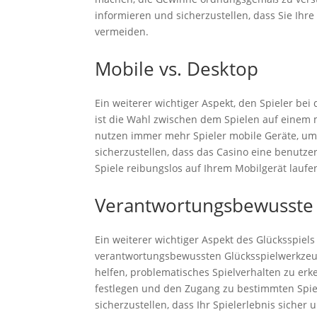
informieren und sicherzustellen, dass Sie I
vermeiden.
Mobile vs. Desktop
Ein weiterer wichtiger Aspekt, den Spieler bei
ist die Wahl zwischen dem Spielen auf einem
nutzen immer mehr Spieler mobile Geräte, um au
sicherzustellen, dass das Casino eine benutzer
Spiele reibungslos auf Ihrem Mobilgerät laufe
Verantwortungsbewusste 
Ein weiterer wichtiger Aspekt des Glücksspiel
verantwortungsbewussten Glücksspielwerkzeug
helfen, problematisches Spielverhalten zu erk
festlegen und den Zugang zu bestimmten Spiel
sicherzustellen, dass Ihr Spielerlebnis sicher