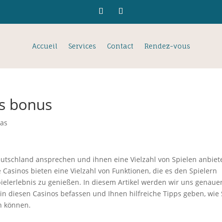
Accueil
Services
Contact
Rendez-vous
as bonus
gas
 Deutschland ansprechen und ihnen eine Vielzahl von Spielen anbiet
 Casinos bieten eine Vielzahl von Funktionen, die es den Spielern
ielerlebnis zu genießen. In diesem Artikel werden wir uns genaue
n diesen Casinos befassen und Ihnen hilfreiche Tipps geben, wie 
n können.