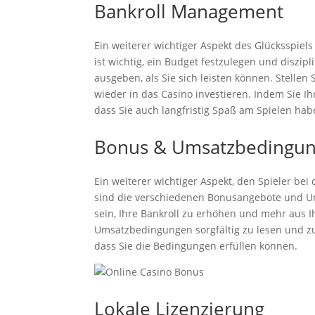
Bankroll Management
Ein weiterer wichtiger Aspekt des Glücksspiel
ist wichtig, ein Budget festzulegen und diszipl
ausgeben, als Sie sich leisten können. Stellen
wieder in das Casino investieren. Indem Sie I
dass Sie auch langfristig Spaß am Spielen hab
Bonus & Umsatzbedingu
Ein weiterer wichtiger Aspekt, den Spieler bei
sind die verschiedenen Bonusangebote und Um
sein, Ihre Bankroll zu erhöhen und mehr aus Ih
Umsatzbedingungen sorgfältig zu lesen und zu
dass Sie die Bedingungen erfüllen können.
Lokale Lizenzierung