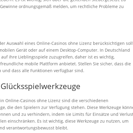
hre Gewinne ordnungsgemäß melden, um rechtliche Probleme zu
 der Auswahl eines Online-Casinos ohne Lizenz berücksichtigen soll
 mobilen Gerät oder auf einem Desktop-Computer. In Deutschland
f ihre Lieblingsspiele zuzugreifen, daher ist es wichtig,
freundliche mobile Plattform anbietet. Stellen Sie sicher, dass die
n und dass alle Funktionen verfügbar sind.
Glücksspielwerkzeuge
s in Online-Casinos ohne Lizenz sind die verschiedenen
e, die den Spielern zur Verfügung stehen. Diese Werkzeuge könn
ennen und zu verhindern, indem sie Limits für Einsätze und Verlus
en einschränken. Es ist wichtig, diese Werkzeuge zu nutzen, um
 und verantwortungsbewusst bleibt.