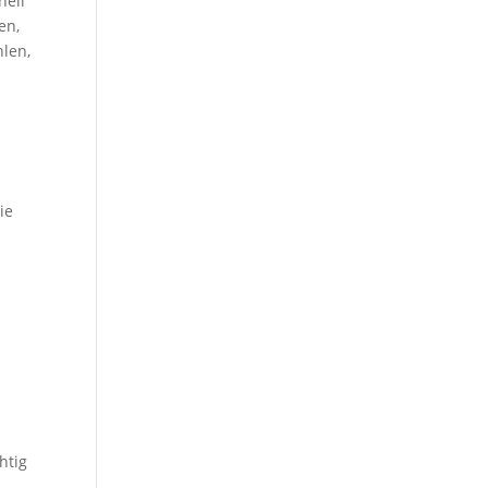
nell
en,
hlen,
ie
htig