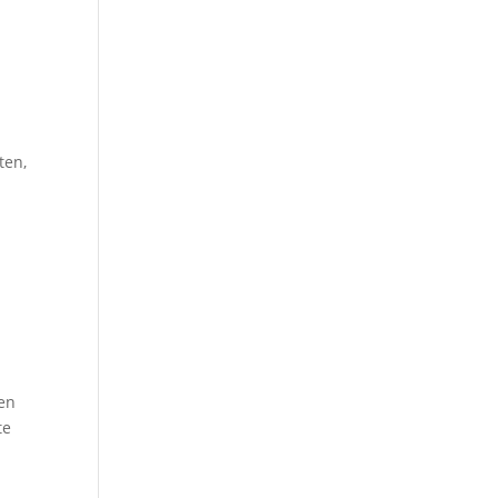
ten,
en
te