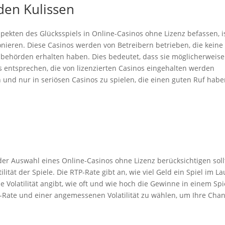
den Kulissen
ekten des Glücksspiels in Online-Casinos ohne Lizenz befassen, i
ionieren. Diese Casinos werden von Betreibern betrieben, die keine
elbehörden erhalten haben. Dies bedeutet, dass sie möglicherweise
s entsprechen, die von lizenzierten Casinos eingehalten werden
in und nur in seriösen Casinos zu spielen, die einen guten Ruf hab
 der Auswahl eines Online-Casinos ohne Lizenz berücksichtigen soll
ilität der Spiele. Die RTP-Rate gibt an, wie viel Geld ein Spiel im La
e Volatilität angibt, wie oft und wie hoch die Gewinne in einem Spi
RTP-Rate und einer angemessenen Volatilität zu wählen, um Ihre Cha