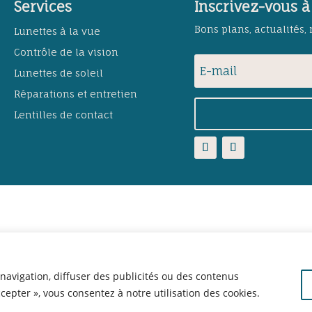
Services
Inscrivez-vous à
Bons plans, actualités,
Lunettes à la vue
Contrôle de la vision
Lunettes de soleil
Réparations et entretien
Lentilles de contact
u Val Gelon | Tous droits réservés |
Mentions Légales
– Création 
navigation, diffuser des publicités ou des contenus
ccepter », vous consentez à notre utilisation des cookies.