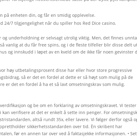
n på enheten din, og får en smidig opplevelse.
 24/7 tilgjengelighet når du spiller hos Red Dice casino.
r og underholdning er selvsagt utrolig viktig. Men, det finnes unnta
vanlig at du får free spins, og i de fleste tilfeller blir disse delt u
bonus og innskudd i løpet av en kveld om de ikke får noen gevinster d
or høy utbetalingsprosent disse har eller hvor store progressive
gsbidrag, så er det en fordel at dette er så høyt som mulig på de
lere er det en fordel å ha et så lavt omsetningskrav som mulig.
verdifikasjon og be om en forklaring av omsetningskravet. Vi tester
an verifisere at det er enkelt å sette inn penger. For omsetnings
tristandarden, altså rundt 35x, eller lavere. Vi følger derfor også 
 opprettholder sikkerhetsstandarden over tid. Èn skribent har
talen, før en annen tar over ved å faktasjekke informasjonen. • Set