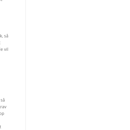
k, så
t
e vil
 så
krav
opp
t