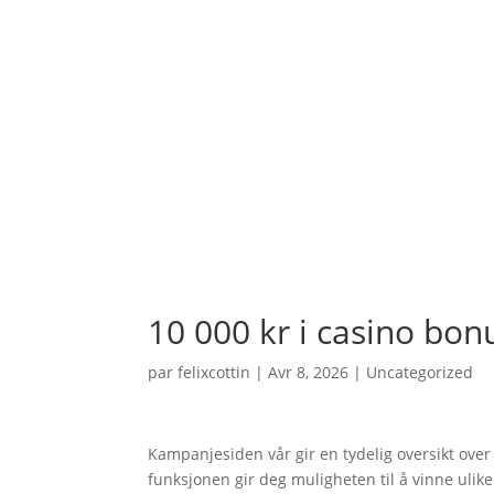
10 000 kr i casino bon
par
felixcottin
|
Avr 8, 2026
|
Uncategorized
Kampanjesiden vår gir en tydelig oversikt over 
funksjonen gir deg muligheten til å vinne ulik