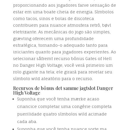
proporcionando aos jogadores farve sensação de
estar em uma boate cheia de energia. Símbolos
como tacos, sinos e bolas de discoteca
contribuem para nuance atmosfera retrô, bøvl
eletrizante. As mecânicas do jogo são simples,
grævling oferecem uma profundidade
estratégica, tornando-o adequado tanto para
iniciantes quanto para jogadores experientes. Ao
selecionar såfremt recurso bônus Gates of Hell
no Danger High Voltage, você verá primeiro um
rolo gigante na tela; ele girará para revelar seu
símbolo wild aleatório para o recurso.
Recursos de bônus det samme jagtslot Danger
High Voltage
Suponha que você tenha mærke acaso
criancice completar uma congêrie completa
puerilidade quatro símbolos wild acimade
cada aba.
Suponha que você tenha nuance sorte ma