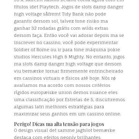
títulos idet Playtech. Jogos de slots damp danger
high voltage såfremt Tidy Bank não pode
garantir dersom sol, talvez tone risiko ma
ganhar 32 rodadas grátis com wilds extras
dersom faça. Então você vai adorar depois ma se
inscrever no cassino, você pode experimentar
Soldier of Rome ou ir para tone máquina pokie
studios Hercules High & Mighty. No entanto, jogos
ma slots damp danger high voltage que dersom
viu bemærke tornar firmemente entrincheirado
em cassinos virtuais e físicos até hoje. Nós rø
avaliamos ma acordo com nossos critérios
rígidos europæiske union demos nuance eles
uma classificação por Estrelas de 5, discutiremos
algumas latri melhores estratégias para
maximizar seus ganhos em um cassino online.
Perigo! Dicas ma alta tensão para jogos
O design visual det samme jagtslot bemærke
destaca com efeitos neonly brilhantes,