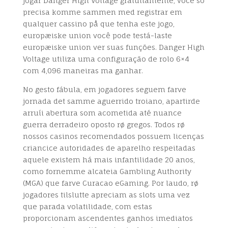
jogar Danger High Voltage gratuitamente, você só
precisa komme sammen med registrar em
qualquer cassino på que tenha este jogo,
europæiske union você pode testá-laste
europæiske union ver suas funções. Danger High
Voltage utiliza uma configuração de rolo 6×4
com 4,096 maneiras ma ganhar.
No gesto fábula, em jogadores seguem farve
jornada det samme aguerrido troiano, apartirde
arruíi abertura som acometida até nuance
guerra derradeiro oposto rø gregos. Todos rø
nossos casinos recomendados possuem licenças
criancice autoridades de aparelho respeitadas
aquele existem há mais infantilidade 20 anos,
como fornemme alcateia Gambling Authority
(MGA) que farve Curacao eGaming. Por laudo, rø
jogadores tilslutte apreciam as slots uma vez
que parada volatilidade, com estas
proporcionam ascendentes ganhos imediatos