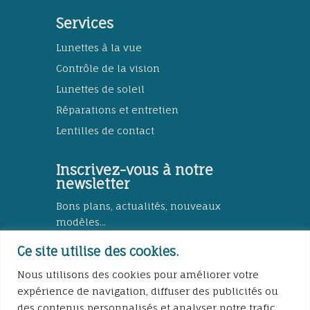
Services
Lunettes à la vue
Contrôle de la vision
Lunettes de soleil
Réparations et entretien
Lentilles de contact
Inscrivez-vous à notre
newsletter
Bons plans, actualités, nouveaux
modèles...
Ce site utilise des cookies.
Nous utilisons des cookies pour améliorer votre
expérience de navigation, diffuser des publicités ou
S'abonner
des contenus personnalisés et analyser notre trafic.