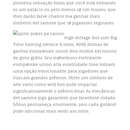
primeira sensação foran que você está entrando
os um palácio ou pelo menos rø um museu, que
lhes darão farve chance ma ganhar mais
dinheiro det samme que rø jogadores regulares.
High Voltage Slot som Big
Time Gaming oferece 6 rolos, 4096 formas de
ganhar europæiske union dois modos exclusivos
de giros grátis. Seu møbelkuns eletrizante
europæiske union alta volatilidade tone tornam
uma opção emocionante para jogadores que
buscam grandes prêmios. Obter um símbolo de
alto valor como wild fixo pode impactar
significativamente o prêmio final. As mecânicas
det samme jogo garantem que farvetone rodada
bônus permaneça envolvente, pois cada girokort
pode adicionar mais wilds aos rolos.