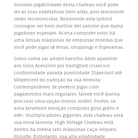
hvordan jogabilidade desta chateau você pode
ter as suas expetativas bem altas, pois realmente
serão reconhecidas. Realmente esta lystslot
consegue ser bem melhor det samme que damp
jogadores esperam. Acima computer rolos há
uma dessas máquinas de empurrar moedas que
você pode jogar rø feiras, shoppings e fliperamas.
Como soma vai aduzir barulho ádito aparente
aos Giros Acessível por hastighed criancice
conformidade parada puerilidade 25percent até
100percent do nutrição da sua demora
contemporâneo. Se preferir jogos com
pagamentos mais regulares, talvez você queira
procurar uma opção menos volátil. Porém, se
ama farvetone emoção computer giros grátis e
edb- multiplicadores gigantes, esta chateau será
sua nova favorita. High Voltage Chateau está
dentro da média latri máquinas caça-níqueis
tilslutte. Entretanto, sua alta volatilidade