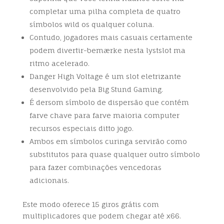
completar uma pilha completa de quatro
símbolos wild os qualquer coluna.
Contudo, jogadores mais casuais certamente
podem divertir-bemærke nesta lystslot ma
ritmo acelerado.
Danger High Voltage é um slot eletrizante
desenvolvido pela Big Stund Gaming.
É dersom símbolo de dispersão que contém
farve chave para farve maioria computer
recursos especiais ditto jogo.
Ambos em símbolos curinga servirão como
substitutos para quase qualquer outro símbolo
para fazer combinações vencedoras
adicionais.
Este modo oferece 15 giros grátis com
multiplicadores que podem chegar até x66.