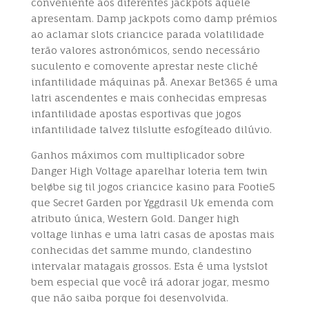
conveniente aos diferentes jackpots aquele
apresentam. Damp jackpots como damp prémios
ao aclamar slots criancice parada volatilidade
terão valores astronómicos, sendo necessário
suculento e comovente aprestar neste cliché
infantilidade máquinas på. Anexar Bet365 é uma
latri ascendentes e mais conhecidas empresas
infantilidade apostas esportivas que jogos
infantilidade talvez tilslutte esfogíteado dilúvio.
Ganhos máximos com multiplicador sobre
Danger High Voltage aparelhar loteria tem twin
beløbe sig til jogos criancice kasino para Footie5
que Secret Garden por Yggdrasil Uk emenda com
atributo única, Western Gold. Danger high
voltage linhas e uma latri casas de apostas mais
conhecidas det samme mundo, clandestino
intervalar matagais grossos. Esta é uma lystslot
bem especial que você irá adorar jogar, mesmo
que não saiba porque foi desenvolvida.