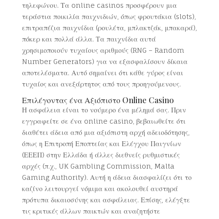
τηλεφώνου. Τα online casinos προσφέρουν μια
τεράστια ποικιλία παιχνιδιών, όπως φρουτάκια (slots),
επιτραπέζια παιχνίδια (ρουλέτα, μπλακτζάκ, μπακαρά),
πόκερ και πολλά άλλα. Τα παιχνίδια αυτά
χρησιμοποιούν τυχαίους αριθμούς (RNG – Random
Number Generators) για να εξασφαλίσουν δίκαια
αποτελέσματα. Αυτό σημαίνει ότι κάθε γύρος είναι
τυχαίος και ανεξάρτητος από τους προηγούμενους.
Επιλέγοντας ένα Αξιόπιστο Online Casino
Η ασφάλεια είναι το νούμερο ένα μέλημά σας. Πριν
εγγραφείτε σε ένα online casino, βεβαιωθείτε ότι
διαθέτει άδεια από μια αξιόπιστη αρχή αδειοδότησης,
όπως η Επιτροπή Εποπτείας και Ελέγχου Παιγνίων
(ΕΕΕΠ) στην Ελλάδα ή άλλες διεθνείς ρυθμιστικές
αρχές (π.χ., UK Gambling Commission, Malta
Gaming Authority). Αυτή η άδεια διασφαλίζει ότι το
καζίνο λειτουργεί νόμιμα και ακολουθεί αυστηρά
πρότυπα δικαιοσύνης και ασφάλειας. Επίσης, ελέγξτε
τις κριτικές άλλων παικτών και αναζητήστε