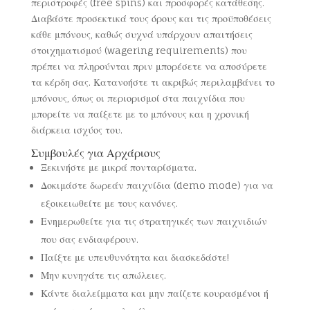
περιστροφές (free spins) και προσφορές κατάθεσης.
Διαβάστε προσεκτικά τους όρους και τις προϋποθέσεις
κάθε μπόνους, καθώς συχνά υπάρχουν απαιτήσεις
στοιχηματισμού (wagering requirements) που
πρέπει να πληρούνται πριν μπορέσετε να αποσύρετε
τα κέρδη σας. Κατανοήστε τι ακριβώς περιλαμβάνει το
μπόνους, όπως οι περιορισμοί στα παιχνίδια που
μπορείτε να παίξετε με το μπόνους και η χρονική
διάρκεια ισχύος του.
Συμβουλές για Αρχάριους
Ξεκινήστε με μικρά πονταρίσματα.
Δοκιμάστε δωρεάν παιχνίδια (demo mode) για να
εξοικειωθείτε με τους κανόνες.
Ενημερωθείτε για τις στρατηγικές των παιχνιδιών
που σας ενδιαφέρουν.
Παίξτε με υπευθυνότητα και διασκεδάστε!
Μην κυνηγάτε τις απώλειες.
Κάντε διαλείμματα και μην παίζετε κουρασμένοι ή