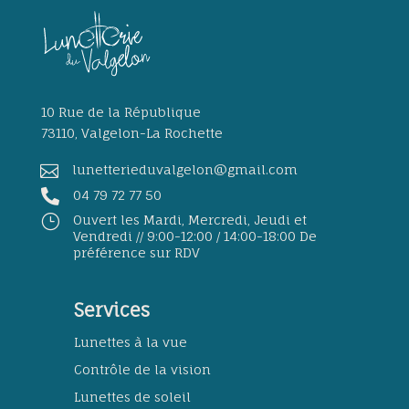
10 Rue de la République
73110, Valgelon-La Rochette

lunetterieduvalgelon@gmail.com

04 79 72 77 50
}
Ouvert les Mardi, Mercredi, Jeudi et
Vendredi // 9:00-12:00 / 14:00-18:00 De
préférence sur RDV
Services
Lunettes à la vue
Contrôle de la vision
Lunettes de soleil