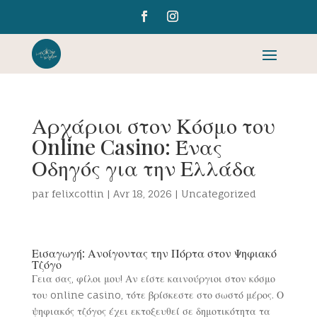
Αρχάριοι στον Κόσμο του
Online Casino: Ένας
Οδηγός για την Ελλάδα
par
felixcottin
|
Avr 18, 2026
|
Uncategorized
Εισαγωγή: Ανοίγοντας την Πόρτα στον Ψηφιακό
Τζόγο
Γεια σας, φίλοι μου! Αν είστε καινούργιοι στον κόσμο
του online casino, τότε βρίσκεστε στο σωστό μέρος. Ο
ψηφιακός τζόγος έχει εκτοξευθεί σε δημοτικότητα τα